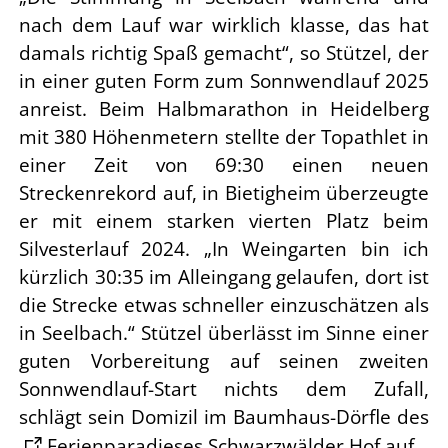
nach dem Lauf war wirklich klasse, das hat
damals richtig Spaß g
emacht“, so Stützel, der
in einer guten Form zum Sonnwendlauf 2025
anreist. Beim
Halbmarathon in Heidelberg
mit 380 Höhenmetern stellte der Topathlet in
einer Zeit von
69:30 einen neuen
Streckenrekord auf, in Bietigheim überzeugte
er mit einem starken vierten
Platz beim
Silvesterlauf 2024. „In Weingarten bin ich
kürzlich 30:35 im Alleingang gelaufen,
dort ist
die Strecke etwas schneller einzuschätzen als
in Seelbach.“ Stützel überlässt im Sinne
einer
guten Vorbereitung auf seinen zweiten
Sonnwendlauf-Start nichts dem Zufall,
schlägt
sein Domizil im Baumhaus-Dörfle des
Ferienparadieses Schwarzwälder Hof
auf.