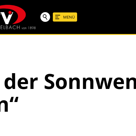
MENÜ
 der Sonnwen
n“