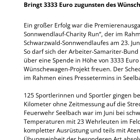
Bringt 3333 Euro zugunsten des Wünsc
Ein großer Erfolg war die Premierenausg
Sonnwendlauf-Charity Run“, der im Rahm
Schwarzwald-Sonnwendlaufes am 23. Jun
So darf sich der Arbeiter-Samariter-Bun
über eine Spende in Höhe von 3333 Euro 
Wünschewagen-Projekt freuen. Der Sch
im Rahmen eines Pressetermins in Seelb
125 Sportlerinnen und Sportler gingen b
Kilometer ohne Zeitmessung auf die Streck
Feuerwehr Seelbach war im Juni bei sch
Temperaturen mit 23 Wehrleuten im Feld 
kompletter Ausrüstung und teils mit Ate
Übungseinheit der besonderen Art absol