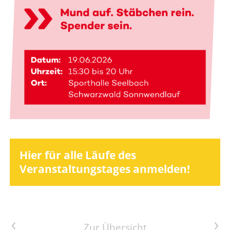
Hier für alle Läufe des
Veranstaltungstages anmelden!
Vorheriger Artikel
Nächster Artikel
Zur Übersicht